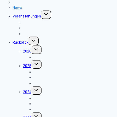
Seniorenbeirat
News
Untermenü
Veranstaltungen
umschalten
Vorschau auf unsere geplanten Veranstaltungen
Mehrtagesfahrt 2026 nach Schleswig
Hinweise zu unseren Veranstaltungen
Untermenü
Rückblick
umschalten
Untermenü
2026
umschalten
Busfahrten 2026
Untermenü
2025
umschalten
Wanderungen 2025
Busfahrten 2025
Sonstige Veranstaltungen 2025
Untermenü
2024
umschalten
Wanderungen 2024
Busfahrten 2024
Sonstige Veranstaltungen 2024
Untermenü