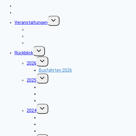
Seniorenbeirat
News
Untermenü
Veranstaltungen
umschalten
Vorschau auf unsere geplanten Veranstaltungen
Mehrtagesfahrt 2026 nach Schleswig
Hinweise zu unseren Veranstaltungen
Untermenü
Rückblick
umschalten
Untermenü
2026
umschalten
Busfahrten 2026
Untermenü
2025
umschalten
Wanderungen 2025
Busfahrten 2025
Sonstige Veranstaltungen 2025
Untermenü
2024
umschalten
Wanderungen 2024
Busfahrten 2024
Sonstige Veranstaltungen 2024