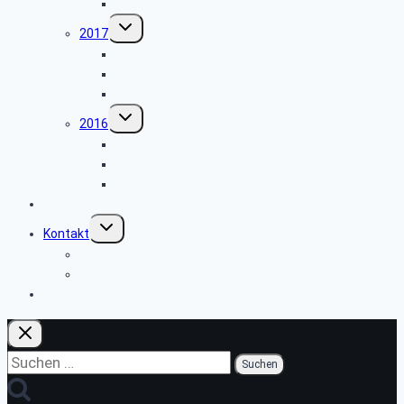
Busfahrten 2018
Untermenü
2017
umschalten
Wanderungen 2017
Veranstaltungen 2017
Busfahrten 2017
Untermenü
2016
umschalten
Wanderungen 2016
Veranstaltungen 2016
Busfahrten 2016
Links
Untermenü
Kontakt
umschalten
Nachricht an den Seniorenbeirat
Nachricht an den Webmaster
Gästebuch
Suchen
nach: