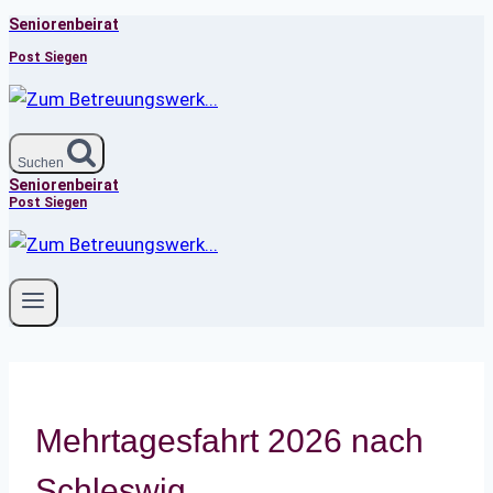
Seniorenbeirat
Zum
Inhalt
Post Siegen
springen
Suchen
Seniorenbeirat
Post Siegen
Mehrtagesfahrt 2026 nach
Schleswig