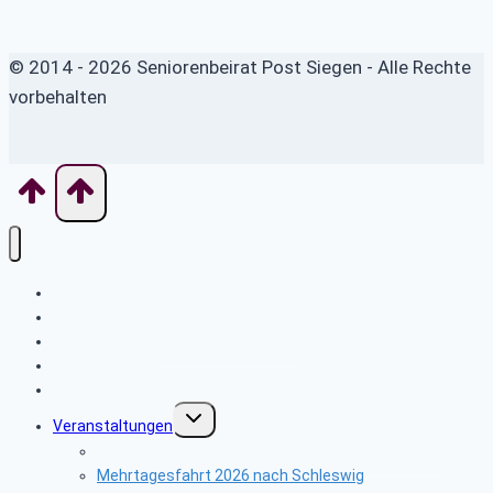
© 2014 - 2026 Seniorenbeirat Post Siegen - Alle Rechte
vorbehalten
Home
Wo finde ich was
Sicherheits- und Verbrauchertipps
Seniorenbeirat
News
Untermenü
Veranstaltungen
umschalten
Vorschau auf unsere geplanten Veranstaltungen
Mehrtagesfahrt 2026 nach Schleswig