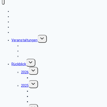
Home
Wo finde ich was
Sicherheits- und Verbrauchertipps
Seniorenbeirat
News
Untermenü
Veranstaltungen
umschalten
Vorschau auf unsere geplanten Veranstaltungen
Mehrtagesfahrt 2026 nach Schleswig
Hinweise zu unseren Veranstaltungen
Untermenü
Rückblick
umschalten
Untermenü
2026
umschalten
Busfahrten 2026
Untermenü
2025
umschalten
Wanderungen 2025
Busfahrten 2025
Sonstige Veranstaltungen 2025
Untermenü